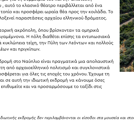
υ , αυτό το κλασικό θέατρο περιβάλλεται από ένα
τοπίο και προσφέρει ωραία θέα προς την κοιλάδα. Το
ιλοξενεί παραστάσεις αρχαίου ελληνικού δράματος.
στορική ακρόπολη, όπου βρίσκονταν τα ομηρικά
Αγαμέμνονα. Η πόλη διαθέτει επίσης τα εντυπωσιακά
ά κυκλώπεια τείχη, την Πύλη των Λεόντων και πολλούς
έων και πριγκίπων.
κδρομή στο Ναύπλιο είναι πραγματικά μια απολαυστική
άτη από αρχαιοελληνικό πολιτισμό και συγκλονιστικά
σφέρεται για όλες τις εποχές του χρόνου. Έχουμε τη
αι σε αυτή την ιδιωτική εκδρομή να κάνουμε όσες
 επιθυμείτε και να προσαρμόσουμε το ταξίδι στις
 ιδιωτικής εκδρομής δεν περιλαμβάνονται οι είσοδοι στα μουσεία και σ