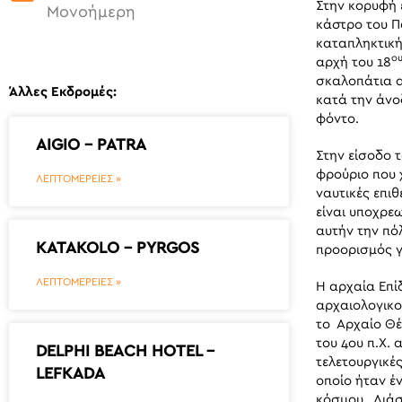
Στην κορυφή 
Μονοήμερη
κάστρο του Π
καταπληκτική
ο
αρχή του 18
σκαλοπάτια α
Άλλες Εκδρομές:
κατά την άνο
φόντο.
AIGIO – PATRA
Στην είσοδο τ
φρούριο που 
ΛΕΠΤΟΜΕΡΕΙΕΣ »
ναυτικές επιθ
είναι υποχρεω
αυτήν την πό
KATAKOLO – PYRGOS
προορισμός γ
ΛΕΠΤΟΜΕΡΕΙΕΣ »
Η αρχαία Επί
αρχαιολογικο
το Αρχαίο Θέ
του 4ου π.Χ. 
DELPHI BEACH HOTEL –
τελετουργικές
LEFKADA
οποίο ήταν έ
κόσμου . Διάσ