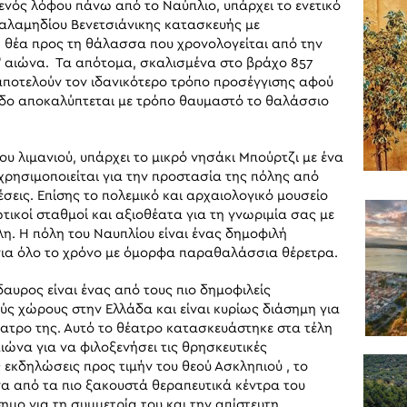
ενός λόφου πάνω από το Ναύπλιο, υπάρχει το ενετικό
αλαμηδίου Βενετσιάνικης κατασκευής με
 θέα προς τη θάλασσα που χρονολογείται από την
υ
αιώνα. Τα απότομα, σκαλισμένα στο βράχο 857
ποτελούν τον ιδανικότερο τρόπο προσέγγισης αφού
δο αποκαλύπτεται με τρόπο θαυμαστό το θαλάσσιο
ου λιμανιού, υπάρχει το μικρό νησάκι Μπούρτζι με ένα
χρησιμοποιείται για την προστασία της πόλης από
έσεις. Επίσης το πολεμικό και αρχαιολογικό μουσείο
τικοί σταθμοί και αξιοθέατα για τη γνωριμία σας με
λη. Η πόλη του Ναυπλίου είναι ένας δημοφιλή
ια όλο το χρόνο με όμορφα παραθαλάσσια θέρετρα.
δαυρος είναι ένας από τους πιο δημοφιλείς
ύς χώρους στην Ελλάδα και είναι κυρίως διάσημη για
ατρο της. Αυτό το θέατρο κατασκευάστηκε στα τέλη
αιώνα για να φιλοξενήσει τις θρησκευτικές
 εκδηλώσεις προς τιμήν του θεού Ασκληπιού , το
να από τα πιο ξακουστά θεραπευτικά κέντρα του
ημο για τη συμμετρία του και την απίστευτη