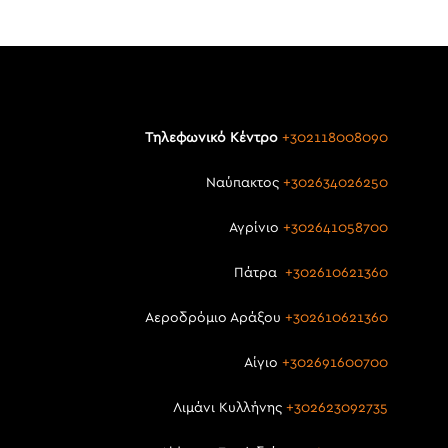
Τηλεφωνικό Κέντρο
+302118008090
Ναύπακτος
+302634026250
Αγρίνιο
+302641058700
Πάτρα
+302610621360
Αεροδρόμιο Αράξου
+302610621360
Αίγιο
+302691600700
Λιμάνι Κυλλήνης
+302623092735