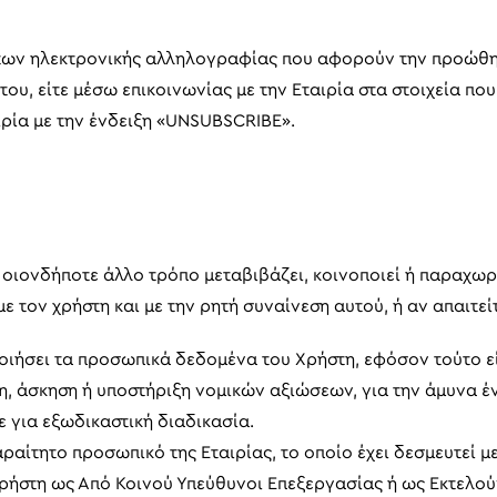
άτων ηλεκτρονικής αλληλογραφίας που αφορούν την προώθησ
ου, είτε μέσω επικοινωνίας με την Εταιρία στα στοιχεία που
ιρία με την ένδειξη «UNSUBSCRIBE».
θ’ οιονδήποτε άλλο τρόπο μεταβιβάζει, κοινοποιεί ή παραχω
 τον χρήστη και με την ρητή συναίνεση αυτού, ή αν απαιτεί
ποιήσει τα προσωπικά δεδομένα του Χρήστη, εφόσον τούτο 
ωση, άσκηση ή υποστήριξη νομικών αξιώσεων, για την άμυνα 
τε για εξωδικαστική διαδικασία.
ίτητο προσωπικό της Εταιρίας, το οποίο έχει δεσμευτεί με
 Χρήστη ως Από Κοινού Υπεύθυνοι Επεξεργασίας ή ως Εκτελο