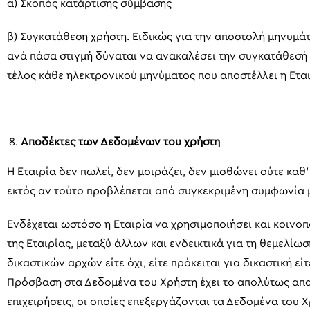
α) Σκοπός κατάρτισης σύμβασης
β) Συγκατάθεση χρήστη. Ειδικώς για την αποστολή μηνυμ
ανά πάσα στιγμή δύναται να ανακαλέσει την συγκατάθεσή τ
τέλος κάθε ηλεκτρονικού μηνύματος που αποστέλλει η Ετα
Αποδέκτες των Δεδομένων του χρήστη
Η Εταιρία δεν πωλεί, δεν μοιράζει, δεν μισθώνει ούτε κα
εκτός αν τούτο προβλέπεται από συγκεκριμένη συμφωνία με
Ενδέχεται ωστόσο η Εταιρία να χρησιμοποιήσει και κοινο
της Εταιρίας, μεταξύ άλλων και ενδεικτικά για τη θεμελί
δικαστικών αρχών είτε όχι, είτε πρόκειται για δικαστική εί
Πρόσβαση στα Δεδομένα του Χρήστη έχει το απολύτως απαρα
επιχειρήσεις, οι οποίες επεξεργάζονται τα Δεδομένα του