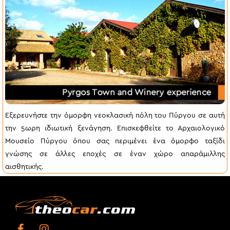
Εξερευνήστε την όμορφη νεοκλασική πόλη του Πύργου σε αυτή
την 5ωρη ιδιωτική ξενάγηση. Επισκεφθείτε το Αρχαιολογικό
Μουσείο Πύργου όπου σας περιμένει ένα όμορφο ταξίδι
γνώσης σε άλλες εποχές σε έναν χώρο απαράμιλλης
αισθητικής.