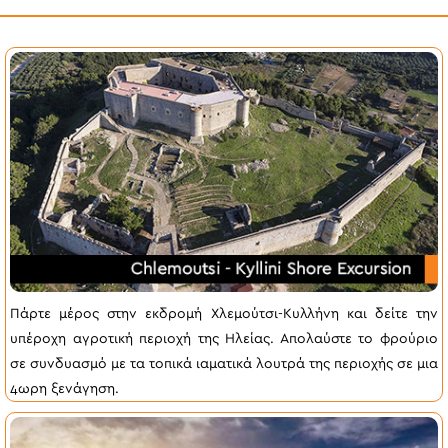
h
o
u
l
d
b
e
l
e
f
t
b
Πάρτε μέρος στην εκδρομή Χλεμούτσι-Κυλλήνη και δείτε την
l
υπέροχη αγροτική περιοχή της Ηλείας. Απολαύστε το φρούριο
a
σε συνδυασμό με τα τοπικά ιαματικά λουτρά της περιοχής σε μια
n
4ωρη ξενάγηση.
k