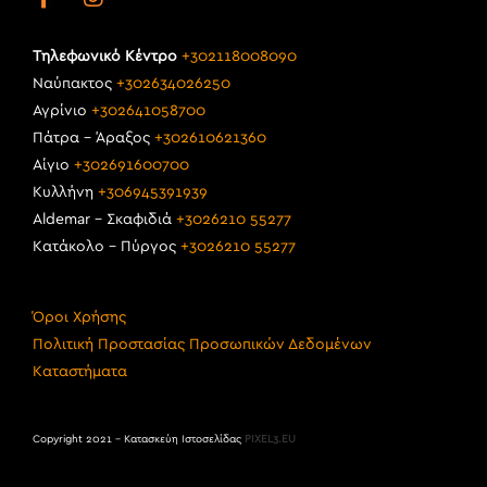
Τηλεφωνικό Κέντρο
+302118008090
Ναύπακτος
+302634026250
Αγρίνιο
+302641058700
Πάτρα – Άραξος
+302610621360
Αίγιο
+302691600700
Κυλλήνη
+306945391939
Aldemar – Σκαφιδιά
+3026210 55277
Κατάκολο – Πύργος
+3026210 55277
Όροι Χρήσης
Πολιτική Προστασίας Προσωπικών Δεδομένων
Καταστήματα
Copyright 2021 – Κατασκεύη Ιστοσελίδας
PIXEL3.EU