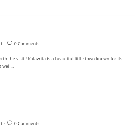
d
0 Comments
th the visit!! Kalavrita is a beautiful little town known for its
s well…
d
0 Comments