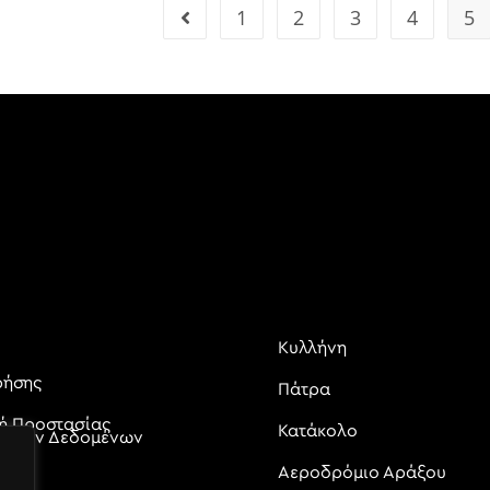
1
2
3
4
5
Κυλλήνη
ρήσης
Πάτρα
κή Προστασίας
Κατάκολο
ικών Δεδομένων
Αεροδρόμιο Αράξου