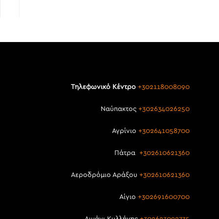
Τηλεφωνικό Κέντρο
+302118008090
Ναύπακτος
+302634026250
Αγρίνιο
+302641058700
Πάτρα
+302610621360
Αεροδρόμιο Αράξου
+302610621360
Αίγιο
+302691600700