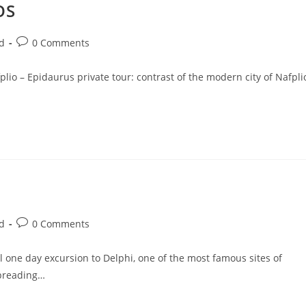
OS
d
0 Comments
plio – Epidaurus private tour: contrast of the modern city of Nafpli
d
0 Comments
ul one day excursion to Delphi, one of the most famous sites of
spreading…