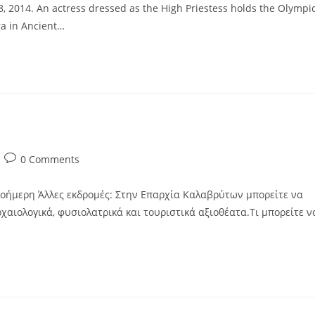
2014. An actress dressed as the High Priestess holds the Olympi
ra in Ancient…
0 Comments
οήμερη Άλλες εκδρομές: Στην Επαρχία Καλαβρύτων μπορείτε να
χαιολογικά, φυσιολατρικά και τουριστικά αξιοθέατα.Τι μπορείτε ν